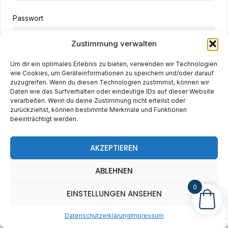
Passwort
Zustimmung verwalten
Passwortbestätigung
Um dir ein optimales Erlebnis zu bieten, verwenden wir Technologien
wie Cookies, um Geräteinformationen zu speichern und/oder darauf
zuzugreifen. Wenn du diesen Technologien zustimmst, können wir
Daten wie das Surfverhalten oder eindeutige IDs auf dieser Website
verarbeiten. Wenn du deine Zustimmung nicht erteilst oder
Mit deiner Anmeldung
Allgemeine
zurückziehst, können bestimmte Merkmale und Funktionen
akzeptierst du die
Geschäftsbedingungen
beeinträchtigt werden.
Registrieren
AKZEPTIEREN
Bereits registriert?
Anmeldung
ABLEHNEN
0
EINSTELLUNGEN ANSEHEN
Datenschutzerklärung
Impressum