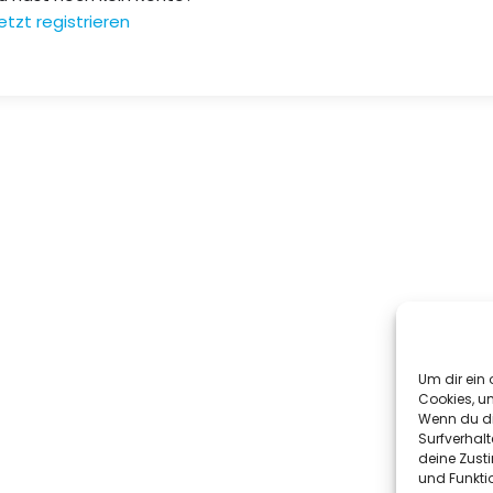
etzt registrieren
Um dir ein 
Cookies, u
Wenn du di
Surfverhalt
deine Zust
und Funkti