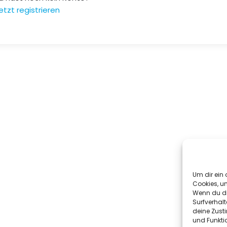
etzt registrieren
Um dir ein 
Cookies, u
Wenn du di
Surfverhalt
deine Zust
und Funkti