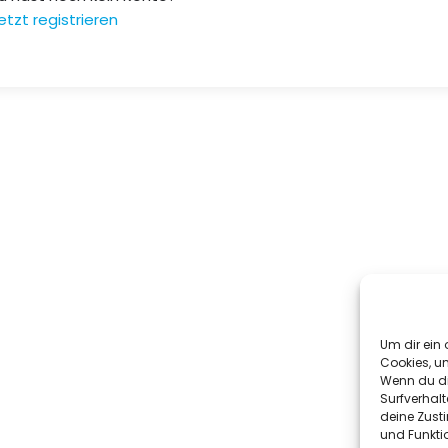
etzt registrieren
Um dir ein 
Cookies, u
Wenn du di
Surfverhalt
deine Zust
und Funkti