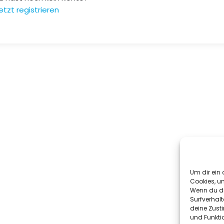
etzt registrieren
Um dir ein 
Cookies, u
Wenn du di
Surfverhalt
deine Zust
und Funkti