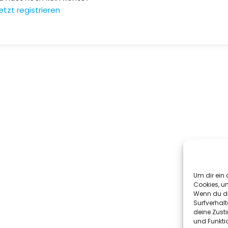
etzt registrieren
Um dir ein 
Cookies, u
Wenn du di
Surfverhalt
deine Zust
und Funkti