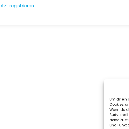
etzt registrieren
Um dir ein 
Cookies, u
Wenn du di
Surfverhalt
deine Zust
und Funkti