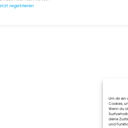
etzt registrieren
Um dir ein 
Cookies, u
Wenn du di
Surfverhalt
deine Zust
und Funkti