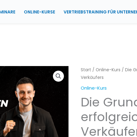
MINARE
ONLINE-KURSE
VERTRIEBSTRAINING FÜR UNTERN
Die
Start
/
Online-Kurs
/ Die G
Verkäufers
Grundlagen
eines
Online-Kurs
erfolgreichen
Die Grun
Verkäufers
Menge
erfolgre
Verkäufe